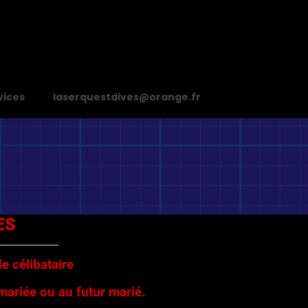
vices
laserquestdives@orange.fr
ES
e célibataire
 mariée ou au futur marié.